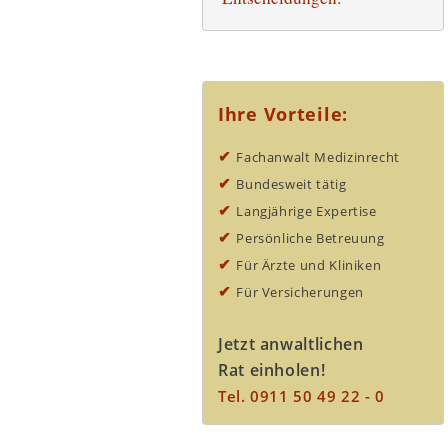
Ihre Vorteile:
✔︎
Fachanwalt Medizinrecht
✔︎
Bundesweit tätig
✔︎
Langjährige Expertise
✔︎
Persönliche Betreuung
✔︎
Für Ärzte und Kliniken
✔︎
Für Versicherungen
Jetzt anwaltlichen
Rat einholen!
Tel. 0911 50 49 22 - 0