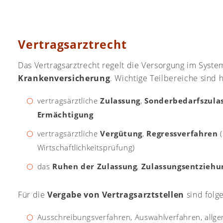
Vertragsarztrecht
Das Vertragsarztrecht regelt die Versorgung im Syst
Krankenversicherung
. Wichtige Teilbereiche sind h
vertragsärztliche
Zulassung
,
Sonderbedarfszula
Ermächtigung
vertragsärztliche
Vergütung
,
Regressverfahren
(
Wirtschaftlichkeitsprüfung)
das
Ruhen der Zulassung
,
Zulassungsentziehu
Für die
Vergabe von Vertragsarztstellen
sind folg
Ausschreibungsverfahren, Auswahlverfahren, allg