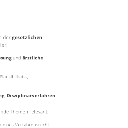
em der
gesetzlichen
ier:
ssung
und
ärztliche
Plausibilitäts-,
ng
,
Disziplinarverfahren
ende Themen relevant:
emeines Verfahrensrecht