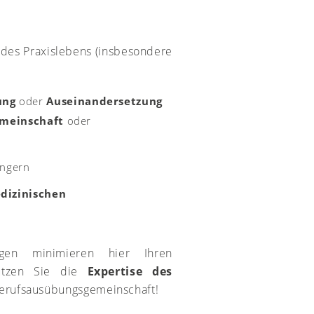
n des Praxislebens (insbesondere
ung
oder
Auseinandersetzung
meinschaft
oder
ingern
dizinischen
gen minimieren hier Ihren
Nutzen Sie die
Expertise des
Berufsausübungsgemeinschaft!