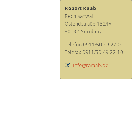
Robert Raab
Rechtsanwalt
Ostendstraße 132/IV
90482 Nürnberg
Telefon 0911/50 49 22-0
Telefax 0911/50 49 22-10
info@raraab.de